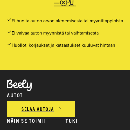
Ei huolta auton arvon alenemisesta tai myyntitappioista
Ei vaivaa auton myynnistä tai vaihtamisesta
Huollot, korjaukset ja katsastukset kuuluvat hintaan
AUTOT
SELAA AUTOJA
NÄIN SE TOIMII
TUKI