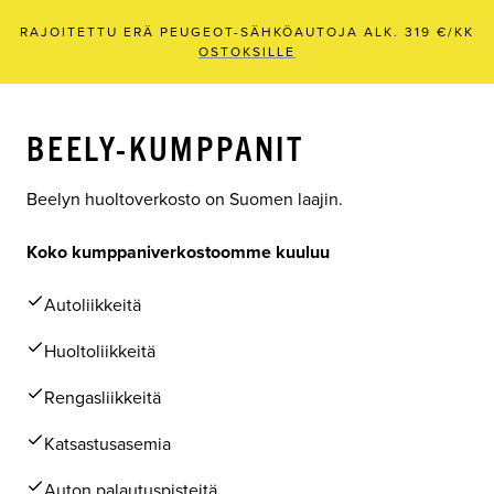
RAJOITETTU ERÄ PEUGEOT-SÄHKÖAUTOJA ALK. 319 €/KK
OSTOKSILLE
BEELY-KUMPPANIT
Beelyn huoltoverkosto on Suomen laajin.
Koko kumppaniverkostoomme kuuluu
Autoliikkeitä
Huoltoliikkeitä
Rengasliikkeitä
Katsastusasemia
Auton palautuspisteitä