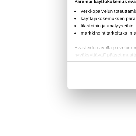
Parempi käyttökokemus eväs
verkkopalvelun toteuttami
käyttäjäkokemuksen para
tilastoihin ja analyyseihin
markkinointitarkoituksiin
Evästeiden avulla palvelumme t
hyväksyttävät" pääset muut