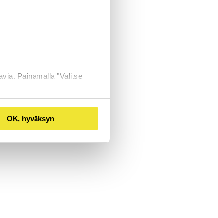
avia. Painamalla "Valitse
OK, hyväksyn