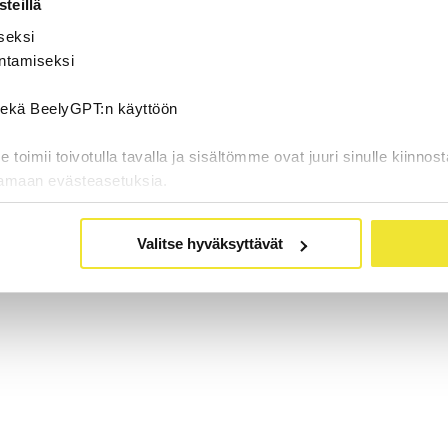
teillä
seksi
ntamiseksi
 sekä BeelyGPT:n käyttöön
oimii toivotulla tavalla ja sisältömme ovat juuri sinulle kiinnost
tamaan evästeasetuksia.
Valitse hyväksyttävät