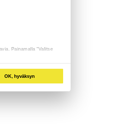
avia. Painamalla "Valitse
OK, hyväksyn