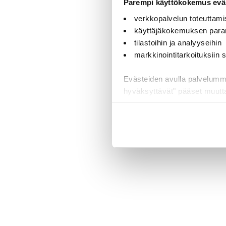
Parempi käyttökokemus eväs
verkkopalvelun toteuttami
käyttäjäkokemuksen para
tilastoihin ja analyyseihin
markkinointitarkoituksiin
Evästeiden avulla palvelumme t
hyväksyttävät" pääset muut