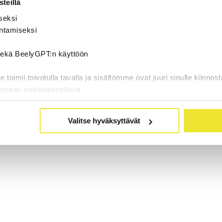
teillä
seksi
ntamiseksi
 sekä BeelyGPT:n käyttöön
oimii toivotulla tavalla ja sisältömme ovat juuri sinulle kiinnost
tamaan evästeasetuksia.
Valitse hyväksyttävät