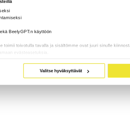
teillä
seksi
ntamiseksi
 sekä BeelyGPT:n käyttöön
oimii toivotulla tavalla ja sisältömme ovat juuri sinulle kiinnost
tamaan evästeasetuksia.
Valitse hyväksyttävät