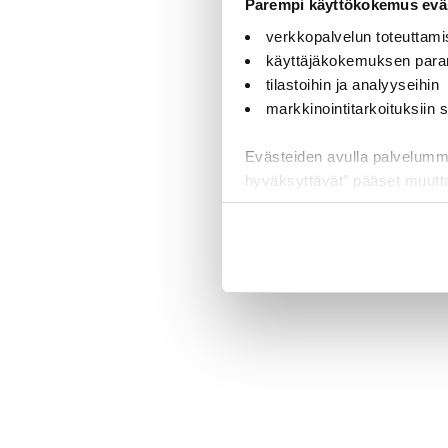
Parempi käyttökokemus eväs
verkkopalvelun toteuttami
käyttäjäkokemuksen para
tilastoihin ja analyyseihin
markkinointitarkoituksiin
Evästeiden avulla palvelumme t
hyväksyttävät" pääset muut