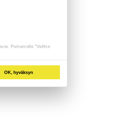
avia. Painamalla "Valitse
OK, hyväksyn