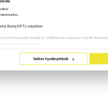
teillä
seksi
ntamiseksi
 sekä BeelyGPT:n käyttöön
oimii toivotulla tavalla ja sisältömme ovat juuri sinulle kiinnost
tamaan evästeasetuksia.
Valitse hyväksyttävät