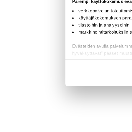
Parempi käyttökokemus eväs
verkkopalvelun toteuttami
käyttäjäkokemuksen para
tilastoihin ja analyyseihin
markkinointitarkoituksiin
Evästeiden avulla palvelumme t
hyväksyttävät" pääset muut