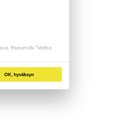
avia. Painamalla "Valitse
OK, hyväksyn