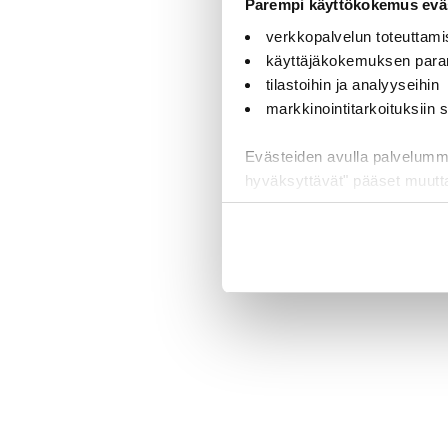
Parempi käyttökokemus eväs
verkkopalvelun toteuttami
käyttäjäkokemuksen para
tilastoihin ja analyyseihin
markkinointitarkoituksiin
Evästeiden avulla palvelumme t
hyväksyttävät" pääset muut