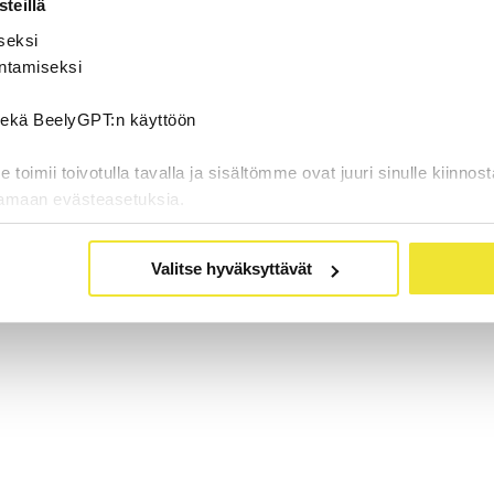
teillä
seksi
ntamiseksi
 sekä BeelyGPT:n käyttöön
oimii toivotulla tavalla ja sisältömme ovat juuri sinulle kiinnost
tamaan evästeasetuksia.
Valitse hyväksyttävät