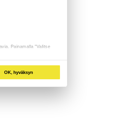
avia. Painamalla "Valitse
OK, hyväksyn