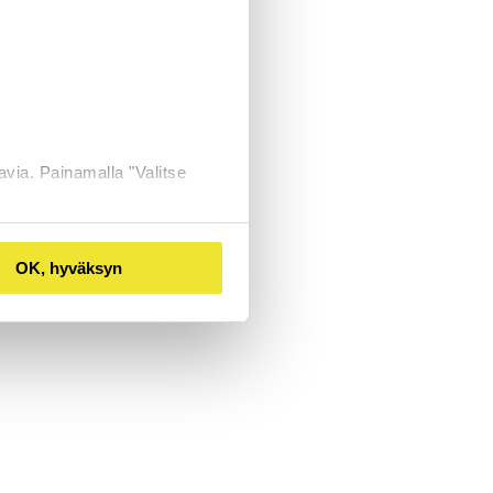
avia. Painamalla "Valitse
OK, hyväksyn