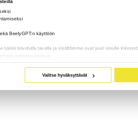
teillä
seksi
ntamiseksi
 sekä BeelyGPT:n käyttöön
oimii toivotulla tavalla ja sisältömme ovat juuri sinulle kiinnost
tamaan evästeasetuksia.
Valitse hyväksyttävät