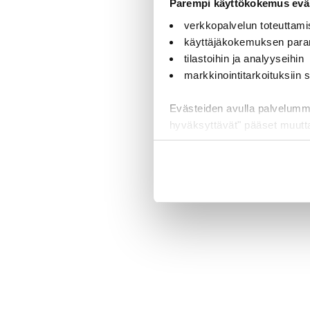
Parempi käyttökokemus eväs
verkkopalvelun toteuttami
käyttäjäkokemuksen para
tilastoihin ja analyyseihin
markkinointitarkoituksiin
Evästeiden avulla palvelumme t
hyväksyttävät" pääset muut