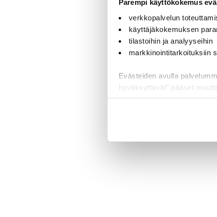
Parempi käyttökokemus eväs
verkkopalvelun toteuttami
käyttäjäkokemuksen para
tilastoihin ja analyyseihin
markkinointitarkoituksiin
Evästeiden avulla palvelumme t
hyväksyttävät" pääset muut