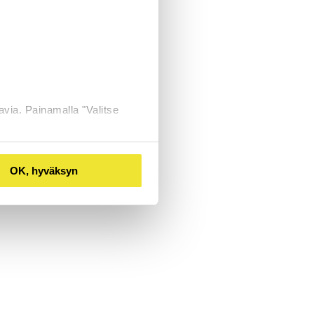
avia. Painamalla "Valitse
OK, hyväksyn