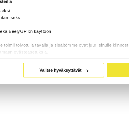
teillä
seksi
ntamiseksi
 sekä BeelyGPT:n käyttöön
oimii toivotulla tavalla ja sisältömme ovat juuri sinulle kiinnost
tamaan evästeasetuksia.
Valitse hyväksyttävät