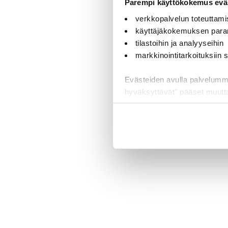
Parempi käyttökokemus eväs
verkkopalvelun toteuttami
käyttäjäkokemuksen para
tilastoihin ja analyyseihin
markkinointitarkoituksiin
Evästeiden avulla palvelumme t
hyväksyttävät" pääset muut