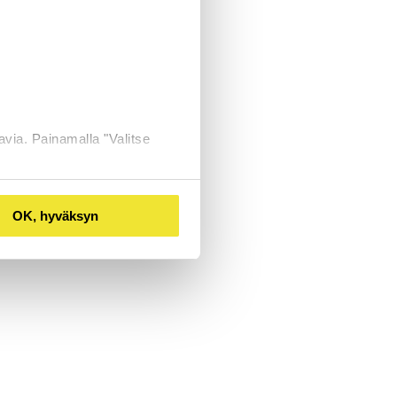
avia. Painamalla "Valitse
OK, hyväksyn