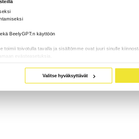
teillä
seksi
ntamiseksi
 sekä BeelyGPT:n käyttöön
oimii toivotulla tavalla ja sisältömme ovat juuri sinulle kiinnost
tamaan evästeasetuksia.
Valitse hyväksyttävät