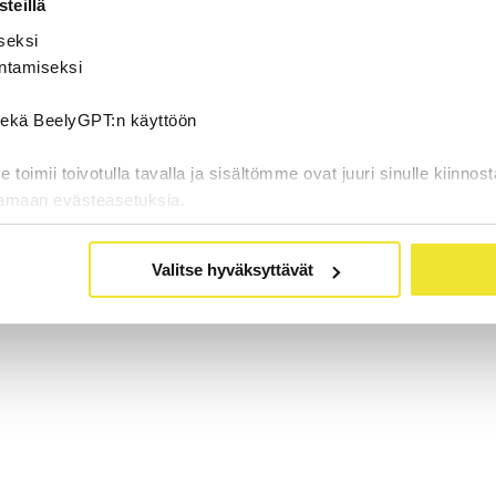
teillä
seksi
ntamiseksi
 sekä BeelyGPT:n käyttöön
oimii toivotulla tavalla ja sisältömme ovat juuri sinulle kiinnost
tamaan evästeasetuksia.
Valitse hyväksyttävät