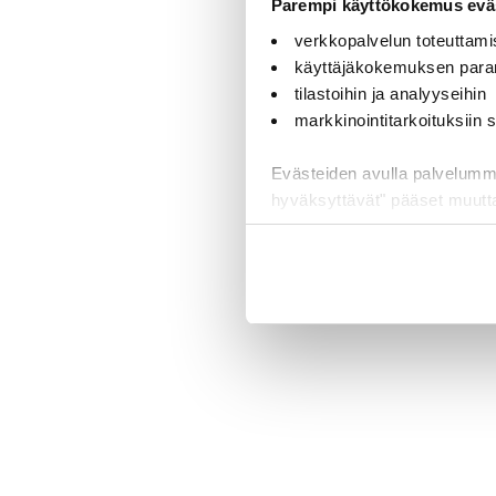
Parempi käyttökokemus eväs
verkkopalvelun toteuttami
käyttäjäkokemuksen para
tilastoihin ja analyyseihin
markkinointitarkoituksiin
Evästeiden avulla palvelumme t
hyväksyttävät" pääset muut