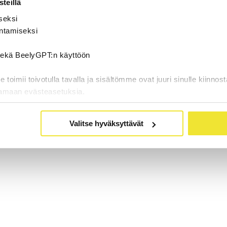
teillä
seksi
ntamiseksi
 sekä BeelyGPT:n käyttöön
oimii toivotulla tavalla ja sisältömme ovat juuri sinulle kiinnost
tamaan evästeasetuksia.
Valitse hyväksyttävät