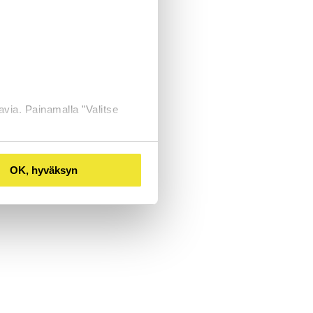
avia. Painamalla "Valitse
OK, hyväksyn