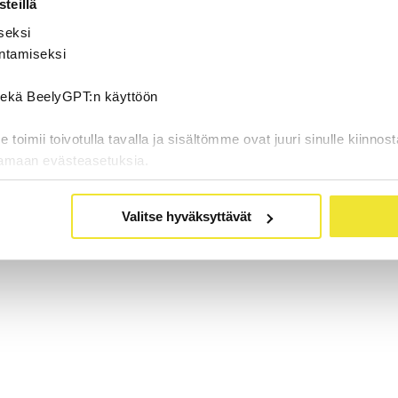
teillä
seksi
ntamiseksi
 sekä BeelyGPT:n käyttöön
oimii toivotulla tavalla ja sisältömme ovat juuri sinulle kiinnost
tamaan evästeasetuksia.
Valitse hyväksyttävät