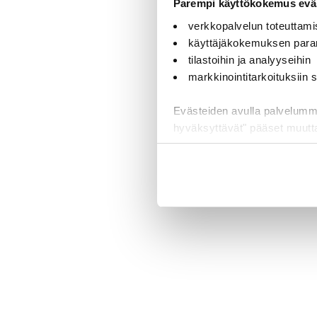
Parempi käyttökokemus eväs
verkkopalvelun toteuttami
käyttäjäkokemuksen para
tilastoihin ja analyyseihin
markkinointitarkoituksiin
Evästeiden avulla palvelumme t
hyväksyttävät" pääset muut