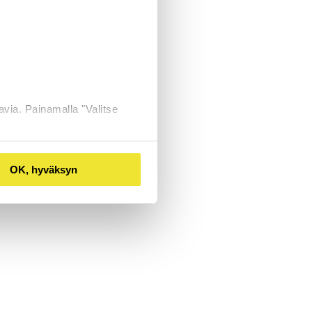
avia. Painamalla "Valitse
OK, hyväksyn