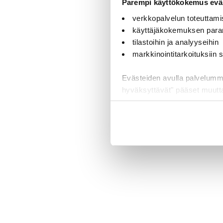
Parempi käyttökokemus eväs
verkkopalvelun toteuttami
käyttäjäkokemuksen para
tilastoihin ja analyyseihin
markkinointitarkoituksiin
Evästeiden avulla palvelumme t
hyväksyttävät" pääset muut