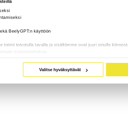
teillä
seksi
ntamiseksi
 sekä BeelyGPT:n käyttöön
oimii toivotulla tavalla ja sisältömme ovat juuri sinulle kiinnost
tamaan evästeasetuksia.
Valitse hyväksyttävät