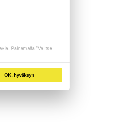
avia. Painamalla "Valitse
OK, hyväksyn