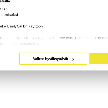
teillä
seksi
ntamiseksi
 sekä BeelyGPT:n käyttöön
oimii toivotulla tavalla ja sisältömme ovat juuri sinulle kiinnost
tamaan evästeasetuksia.
Valitse hyväksyttävät