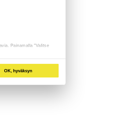
avia. Painamalla "Valitse
OK, hyväksyn