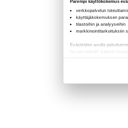
Parempi käyttökokemus eväs
verkkopalvelun toteuttami
käyttäjäkokemuksen para
tilastoihin ja analyyseihin
markkinointitarkoituksiin
Evästeiden avulla palvelumme t
hyväksyttävät" pääset muut