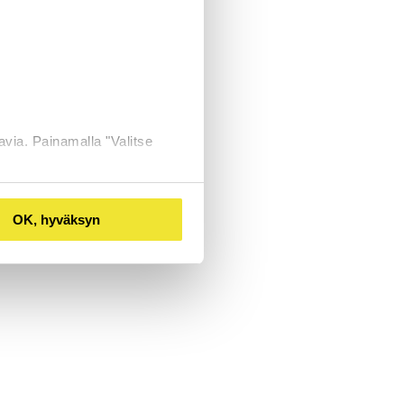
avia. Painamalla "Valitse
OK, hyväksyn