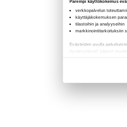
Parempi käyttökokemus eväs
verkkopalvelun toteuttami
käyttäjäkokemuksen para
tilastoihin ja analyyseihin
markkinointitarkoituksiin
Evästeiden avulla palvelumme t
hyväksyttävät" pääset muut