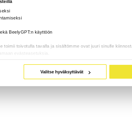
teillä
seksi
ntamiseksi
 sekä BeelyGPT:n käyttöön
oimii toivotulla tavalla ja sisältömme ovat juuri sinulle kiinnost
tamaan evästeasetuksia.
Valitse hyväksyttävät