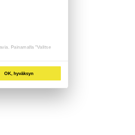
avia. Painamalla "Valitse
OK, hyväksyn