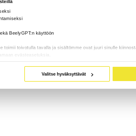
teillä
seksi
ntamiseksi
 sekä BeelyGPT:n käyttöön
oimii toivotulla tavalla ja sisältömme ovat juuri sinulle kiinnost
tamaan evästeasetuksia.
Valitse hyväksyttävät