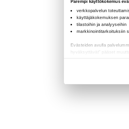
Parempi käyttökokemus eväs
verkkopalvelun toteuttami
käyttäjäkokemuksen para
tilastoihin ja analyyseihin
markkinointitarkoituksiin
Evästeiden avulla palvelumme t
hyväksyttävät" pääset muut