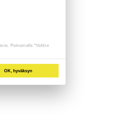
avia. Painamalla "Valitse
OK, hyväksyn