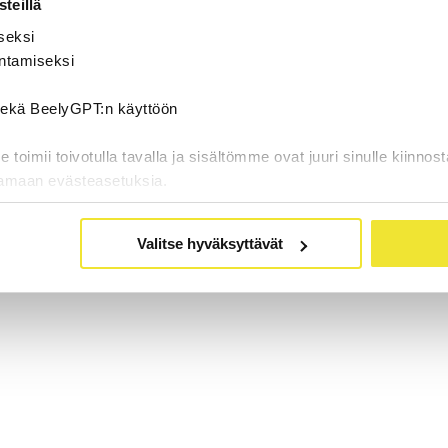
teillä
seksi
ntamiseksi
 sekä BeelyGPT:n käyttöön
oimii toivotulla tavalla ja sisältömme ovat juuri sinulle kiinnost
tamaan evästeasetuksia.
Valitse hyväksyttävät