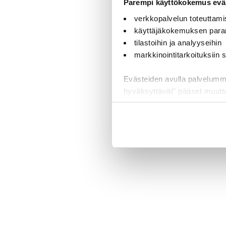
Parempi käyttökokemus eväs
verkkopalvelun toteuttami
käyttäjäkokemuksen para
tilastoihin ja analyyseihin
markkinointitarkoituksiin
Evästeiden avulla palvelumme t
hyväksyttävät" pääset muut