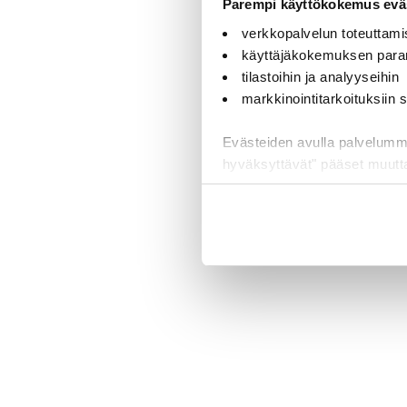
Parempi käyttökokemus eväs
verkkopalvelun toteuttami
käyttäjäkokemuksen para
tilastoihin ja analyyseihin
markkinointitarkoituksiin
Evästeiden avulla palvelumme t
hyväksyttävät" pääset muut