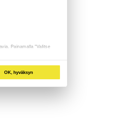
avia. Painamalla "Valitse
OK, hyväksyn