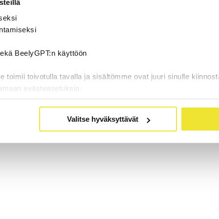
teillä
seksi
ntamiseksi
 sekä BeelyGPT:n käyttöön
oimii toivotulla tavalla ja sisältömme ovat juuri sinulle kiinnost
tamaan evästeasetuksia.
Valitse hyväksyttävät