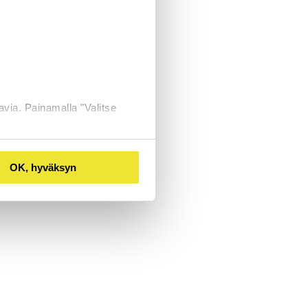
avia. Painamalla "Valitse
OK, hyväksyn