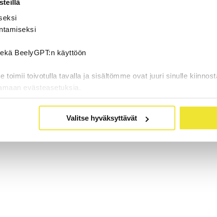
teillä
seksi
ntamiseksi
 sekä BeelyGPT:n käyttöön
oimii toivotulla tavalla ja sisältömme ovat juuri sinulle kiinnost
tamaan evästeasetuksia.
Valitse hyväksyttävät