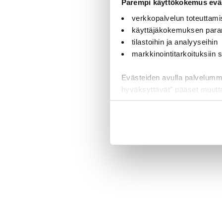
Parempi käyttökokemus eväs
verkkopalvelun toteuttami
käyttäjäkokemuksen para
tilastoihin ja analyyseihin
markkinointitarkoituksiin
Evästeiden avulla palvelumme t
hyväksyttävät" pääset muut