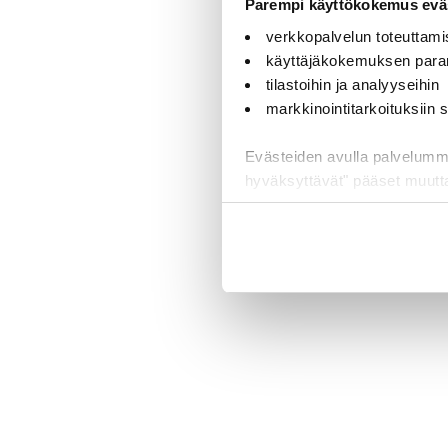
Parempi käyttökokemus eväs
verkkopalvelun toteuttami
käyttäjäkokemuksen para
tilastoihin ja analyyseihin
markkinointitarkoituksiin
Evästeiden avulla palvelumme t
hyväksyttävät" pääset muut