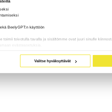
teillä
seksi
ntamiseksi
 sekä BeelyGPT:n käyttöön
oimii toivotulla tavalla ja sisältömme ovat juuri sinulle kiinnost
tamaan evästeasetuksia.
Valitse hyväksyttävät