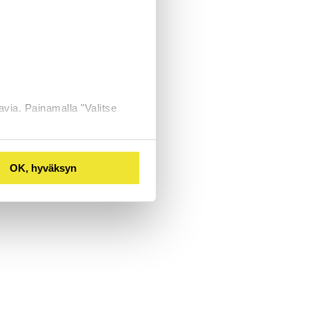
avia. Painamalla "Valitse
OK, hyväksyn