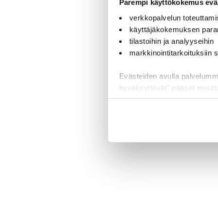
Parempi käyttökokemus eväs
verkkopalvelun toteuttami
käyttäjäkokemuksen para
tilastoihin ja analyyseihin
markkinointitarkoituksiin
Evästeiden avulla palvelumme t
hyväksyttävät" pääset muut