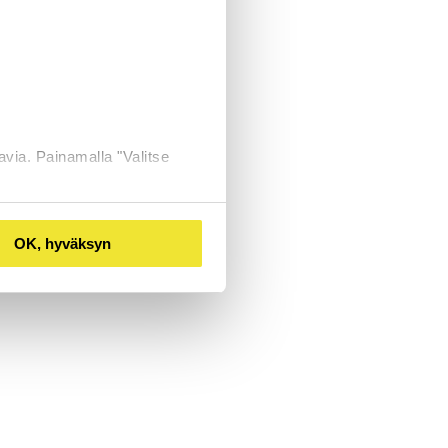
avia. Painamalla "Valitse
OK, hyväksyn